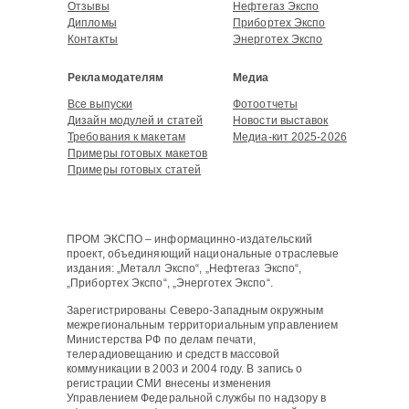
Отзывы
Нефтегаз Экспо
Дипломы
Прибортех Экспо
Контакты
Энерготех Экспо
Рекламодателям
Медиа
Все выпуски
Фотоотчеты
Дизайн модулей и статей
Новости выставок
Требования к макетам
Медиа-кит 2025-2026
Примеры готовых макетов
Примеры готовых статей
ПРОМ ЭКСПО – информацинно-издательский
проект, объединяющий национальные отраслевые
издания: „Металл Экспо“, „Нефтегаз Экспо“,
„Прибортех Экспо“, „Энерготех Экспо“.
Зарегистрированы Северо-Западным окружным
межрегиональным территориальным управлением
Министерства РФ по делам печати,
телерадиовещанию и средств массовой
коммуникации в 2003 и 2004 году. В запись о
регистрации СМИ внесены изменения
Управлением Федеральной службы по надзору в