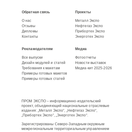
Обратная связь
Проекты
О нас
Металл Экспо
Отзывы
Нефтегаз Экспо
Дипломы
Прибортех Экспо
Контакты
Энерготех Экспо
Рекламодателям
Медиа
Все выпуски
Фотоотчеты
Дизайн модулей и статей
Новости выставок
Требования к макетам
Медиа-кит 2025-2026
Примеры готовых макетов
Примеры готовых статей
ПРОМ ЭКСПО – информацинно-издательский
проект, объединяющий национальные отраслевые
издания: „Металл Экспо“, „Нефтегаз Экспо“,
„Прибортех Экспо“, „Энерготех Экспо“.
Зарегистрированы Северо-Западным окружным
межрегиональным территориальным управлением