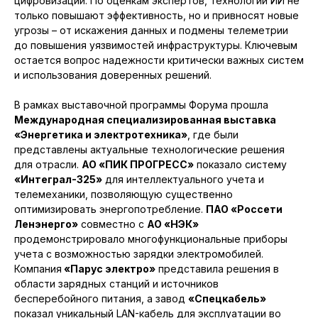
цифровизации. По оценкам экспертов, технологии ИИ не
только повышают эффективность, но и привносят новые
угрозы – от искажения данных и подмены телеметрии
до повышения уязвимостей инфраструктуры. Ключевым
остается вопрос надежности критически важных систем
и использования доверенных решений.
В рамках выставочной программы Форума прошла
Международная специализированная выставка
«Энергетика и электротехника»
, где были
представлены актуальные технологические решения
для отрасли.
АО «ПИК ПРОГРЕСС»
показало систему
«Интеграл-325»
для интеллектуального учета и
телемеханики, позволяющую существенно
оптимизировать энергопотребление.
ПАО «Россети
Ленэнерго»
совместно с
АО «НЭК»
продемонстрировало многофункциональные приборы
учета с возможностью зарядки электромобилей.
Компания
«Парус электро»
представила решения в
области зарядных станций и источников
бесперебойного питания, а завод
«Спецкабель»
показал уникальный LAN-кабель для эксплуатации во