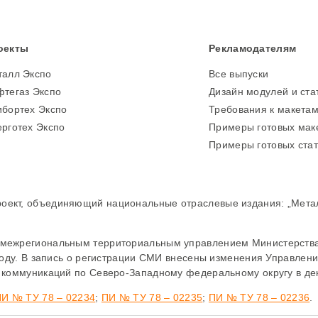
оекты
Рекламодателям
талл Экспо
Все выпуски
тегаз Экспо
Дизайн модулей и ста
бортех Экспо
Требования к макета
рготех Экспо
Примеры готовых мак
Примеры готовых ста
кт, объединяющий национальные отраслевые издания: „Металл 
межрегиональным территориальным управлением Министерства
году. В запись о регистрации СМИ внесены изменения Управле
 коммуникаций по Северо-Западному федеральному округу в дек
И № ТУ 78 – 02234
;
ПИ № ТУ 78 – 02235
;
ПИ № ТУ 78 – 02236
.