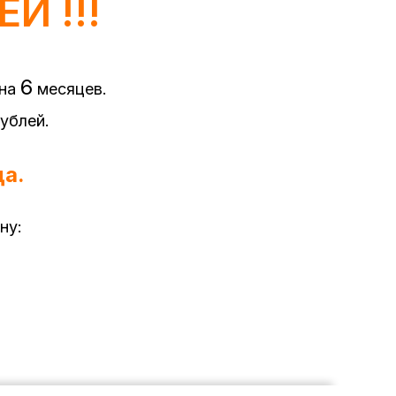
Й !!!
6
 на
месяцев.
ублей.
да.
ну: