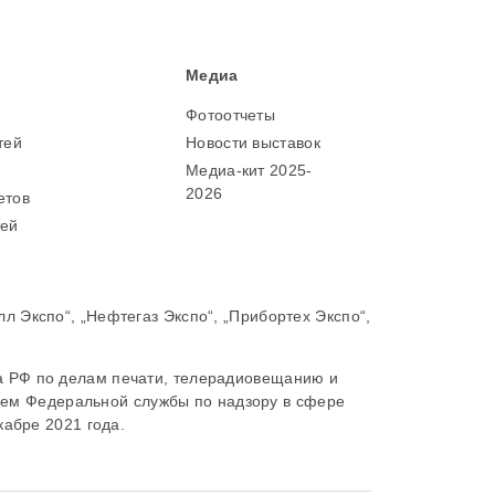
Медиа
Фотоотчеты
тей
Новости выставок
м
Медиа-кит 2025-
2026
етов
тей
Экспо“, „Нефтегаз Экспо“, „Прибортех Экспо“,
 РФ по делам печати, телерадиовещанию и
нием Федеральной службы по надзору в сфере
абре 2021 года.